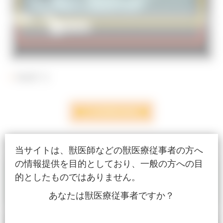
PART 3
この症例を見る
当サイトは、獣医師などの獣医療従事者の方へ
の情報提供を目的としており、一般の方への目
CT読影徹底攻略セミナー〜第0回〜
的としたものではありません。
(2023年Live配信)
あなたは獣医療従事者ですか？