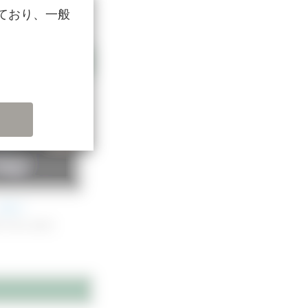
ており、一般
症例 2
大型心筋症