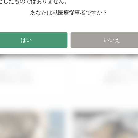
としたものではありません。
あなたは獣医療従事者ですか？
第２弾
第１弾
救急よもやま
救急よもやま話
〜酸素投与につ
胸部圧迫の実践〜