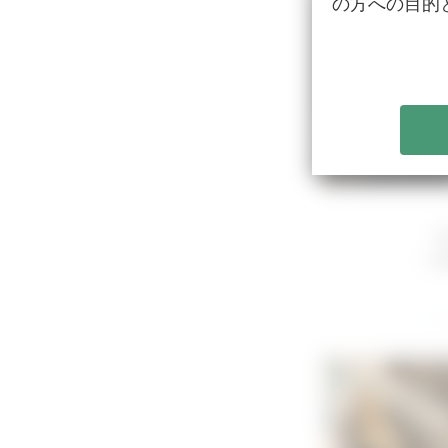
の方への目的
〜