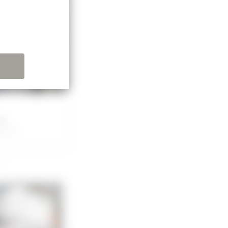
話
いて〜