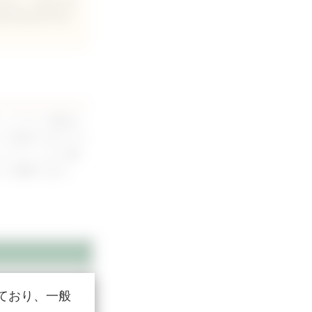
究科にて獣医学専
臨床放射線学研究
」について解説し
ーの産生”を行うた
ついてしっかり解
かり理解できれ
ており、一般