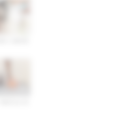
重積と治療的昏
〜胸部圧迫の実