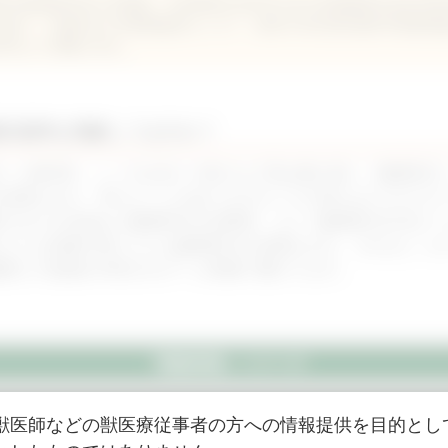
科学部獣医学科を卒業後、日本獣医生命科学大学大学院獣医生命科学研
D)を修了。大阪府立大学獣医臨床センター、岐阜大学応用生物科学部獣医
年8月より現職に至る。
択基準を理解してますか？
話」の第2弾。ここでは当たり前だけど実は奥が深い「酸素投与
必要なのか、考えたことはありますか？その答えは“エネルギ
画ではその仕組みと酸素投与の必要性、そして酸素投与方法に
がどんな状態の時にどんな酸素投与が必要なのか、それをしっ
護師との意識が共有されチーム医療に繋がります。
「救急対談」シリーズ
獣医師などの獣医療従事者の方への情報提供を目的とし