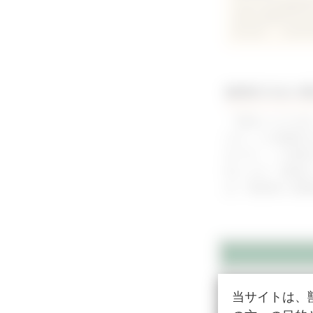
日本大学生物資源
攻博士課程(Ph
室を経て、2022
酸素投与法の選
「救急よもやま
ます。なぜ酸素が
めです。この動
説します。動物
ば、獣医師と看
当サイトは、