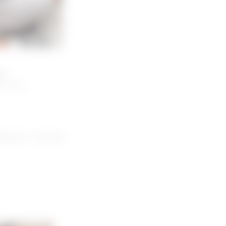
話
ついて〜
⽤以外の⼀切の⾏為