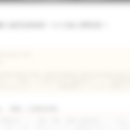
臓の超音波検査〜その他の膵疾患〜
ging Support 代表
大
学部獣医学課程を卒業後、愛知県の動物病院で経験を積み副院長を務め
sどうぶつ医療センター横浜やVetpeer遠隔診療サポートにて画像診断を
ing Support を立ち上げ、フリーランス画像診断医としてより多くの病院
」「腫瘍」の画像的特徴
の膵臓疾患として、膿腫、嚢胞、腫瘍の画像診断についてお話
は「低エコー性」で見えることです。結節は全て低エコーで写