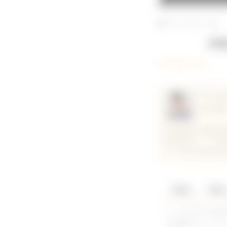
2022/10/15公開
膵
超音波検査
#石川雄大 先生
Vet Ima
石川雄
帯広畜産大学畜産
野を専門とし、DVM
よりVet Imag
「膿腫」「嚢胞
ここではその他
で共通すること