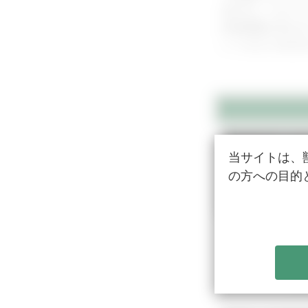
走行をしっかり
症例画像を見な
ントをまとめお
当サイトは、
の方への目的
Part 
膵臓の基