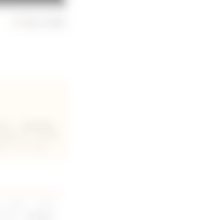
お気に入り動画
る傍ら、画像診断分
担当する。2019年
をサポートしている。
しします。これら
るため、膵実質の