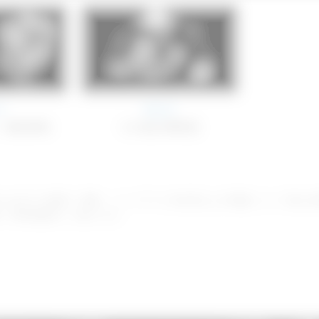
4
Part 5
・慢性膵炎
その他の膵疾患
れる全ての動画、画像、ハンドアウト内⽂章および画像について個⼈使
・WEB掲載等）を禁じます