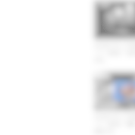
CT検査
2023年LIVE_C
ミナー第6回「消化
(2/3)」
CT検査
2023年LIVE_C
ミナー第5回「膵臓
読影(1/3)」