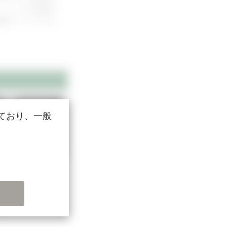
。ここでも実際の
検査についてポイ
ており、一般
Part 3
患と超音波所見