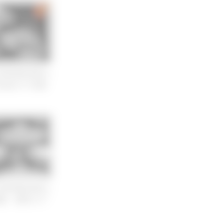
CT読影徹底攻略セ
化器のCT読影
CT読影徹底攻略セ
臓・副腎のCT