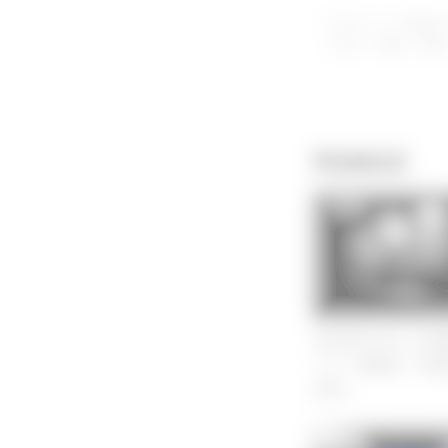
※当サイトに掲載さ
（転写・複製・譲渡
関連動画
CT検査
2023年LIVE_C
ミナー第6回「消化
(2/3)」
CT検査