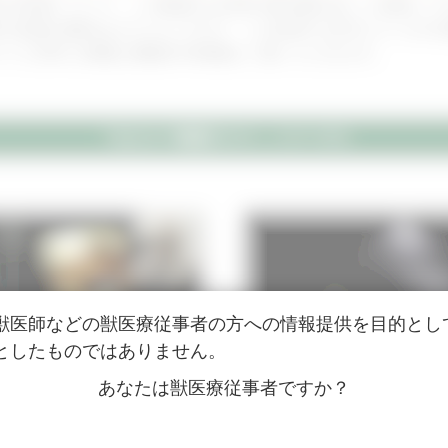
症の症例について、この動画では2回の肺水腫を起こし転院して
や経過の解説はもちろんですが、この症例では3Dエコーが大活
ツと非常に綺麗な僧帽弁3D映像をご覧いただきます。
「心エコー検査のコツ」シリーズ１
獣医師などの獣医療従事者の方への情報提供を目的とし
としたものではありません。
あなたは獣医療従事者ですか？
症例 1
症例 2
僧帽弁閉鎖不全症
犬の僧帽弁閉鎖