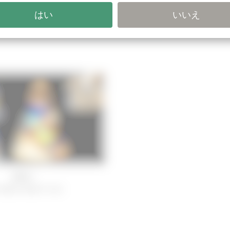
症例 3
僧帽弁閉鎖不全症