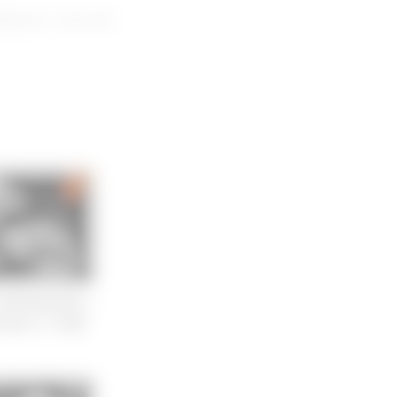
⽤以外の⼀切の⾏為
CT読影徹底攻略セ
化器のCT読影