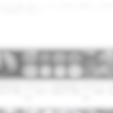
れる全ての動画、画像、ハンドアウト内⽂章および画像について個⼈使
・WEB掲載等）を禁じます
CT検査
CT検査
2023年LIVE_
T読影徹底攻略セ
2023年LIVE_CT読影徹底攻略セ
ミナー第6回「消
器のCT読影
ミナー第6回「消化器のCT読影
(3/3)」
(1/3)」
CT検査
CT検査