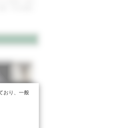
きた症例をご紹介
躍。3Dを綺麗に
ており、一般
不全症