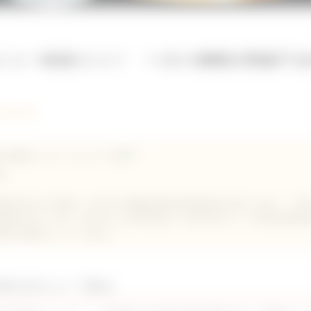
エコー検査のコツ 〜犬の僧帽弁閉鎖不全
孝治 先生
心臓病センター センター長
治
獣医学科を卒業後、同大学付属動物病院研修医課程の修了を経て、200
態医科学に入局。2007年には同研究院にて医学博士号・日本獣医循環
京動物心臓病センターを設立。
症を3Dエコーで診る