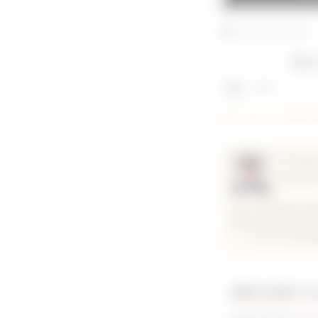
2024/05/01公開
心
超音波検査
３）〜
#アーカイブ
#岩永 
東京動物
岩永孝
日本大学農獣医学部
院医学研究院循環病
し、2011年に東
僧帽弁閉鎖不全