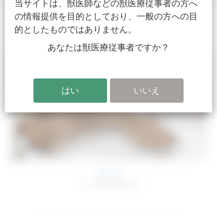
当サイトは、獣医師などの獣医療従事者の方へ
の情報提供を目的としており、一般の方への目
CASE 5
肺気腫の救急治療
的としたものではありません。
あなたは獣医療従事者ですか？
CASE 6
パン生地中毒の犬