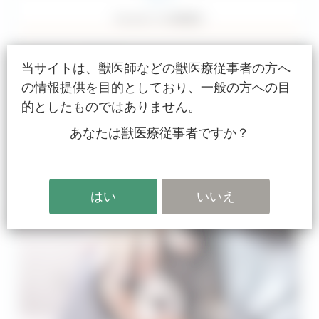
Hands-On検査II
・伸展反射と屈曲反射
当サイトは、獣医師などの獣医療従事者の方へ
・膝蓋腱反射
の情報提供を目的としており、一般の方への目
・橈側手根伸筋反射
的としたものではありません。
・引っ込め反射
・交叉伸展反射
あなたは獣医療従事者ですか？
・例題
・会陰反射
・皮筋反射