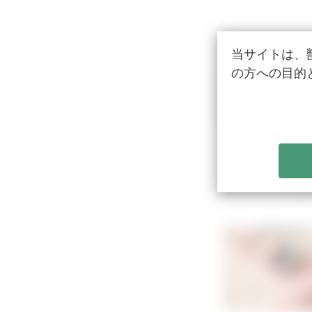
当サイトは、
の方への目的
CASE
低血糖性痙攣