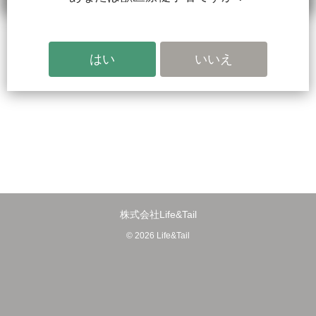
ホーム
検索
会員登録
その他
株式会社Life&Tail
© 2026 Life&Tail