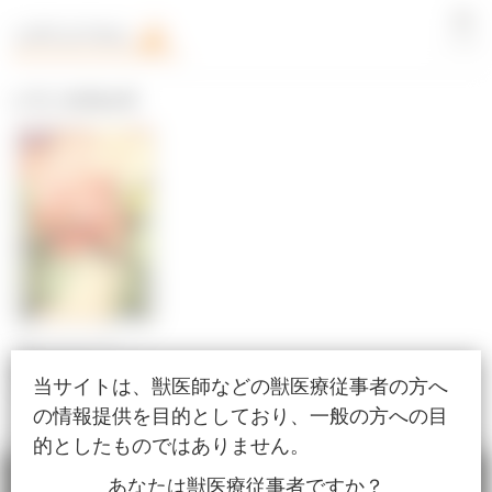
LOGIN
[#耳] 検索結果
外科
2021/04/15公開
慢性外耳炎のコッカー
当サイトは、獣医師などの獣医療従事者の方へ
に対する外耳道切除
の情報提供を目的としており、一般の方への目
的としたものではありません。
あなたは獣医療従事者ですか？