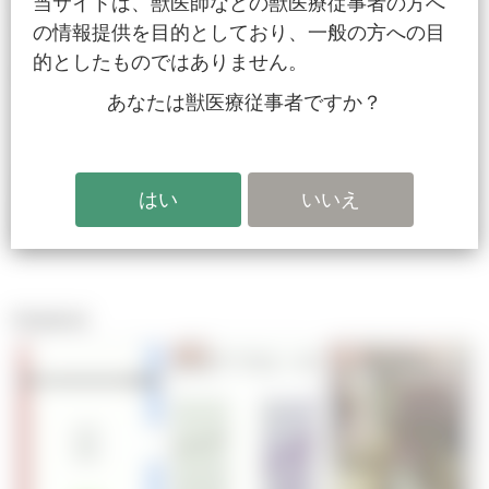
当サイトは、獣医師などの獣医療従事者の方へ
ります。肺エコー検査を行うことでレントゲンでは見え
の情報提供を目的としており、一般の方への目
づらい肺実質の異常を見極めることができると、更にス
的としたものではありません。
ムーズな診断に繋がります。
あなたは獣医療従事者ですか？
※当サイトに掲載される全ての動画、画像、ハンドアウト内⽂章
および画像について個⼈使⽤以外の⼀切の⾏為（転写・複製・譲
渡・WEB掲載等）を禁じます
関連動画
軟部外科
皮膚
皮膚