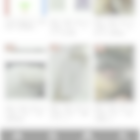
実症例の麻酔計画「軟部
診断力で克服！猫のかゆ
診断力で克服！猫のかゆ
外科3〜尿管閉塞〜」
み診療〜Part4〜「アレ
み診療〜Part5〜「その
ルギー性の診断」
他に多い皮膚病編」
皮膚
皮膚
皮膚
診断力で克服！猫のかゆ
診断力で克服！猫のかゆ
診断力で克服！猫のかゆ
み診療〜Part2〜「痒み
み診療〜Part3〜「診断
み診療〜Part1〜「皮疹
の臨床病型」
アプローチ」
を理解する」