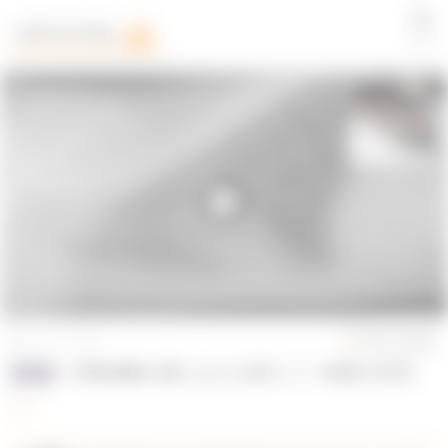
LOGIN
2022/01/15公開
お気に入り動画
呼吸困難の猫における肺エコー検査の応用
循環器
#猫