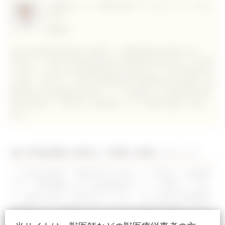
大塚駅前どうぶつ病院心臓メディカルクリニック 院
長
堀泰智
北里大学獣医畜産学部を卒業後、小儀動物病院の勤務を経て、
2005年より北里大学獣医畜産学部小動物第3内科助手および助教
に従事。その傍ら日本獣医循環器学会認定医および博士(獣医学)
を取得。2015年より北里大学獣医学部小動物第2内科准教授、酪
農学園大学伴侶動物内科学IIユニット准教授および循環器科診療
科長を務める。2020年に大塚駅前どうぶつ病院を開業し現在に
至る。
猫の呼吸困難の原因は？順番に精査していこう
この症例は嘔吐・呼吸促迫を主訴として来院した雑種猫
です。呼吸困難における鑑別診断リストで整理し、肺エ
コー検査を通して評価を行います。まずは猫の呼吸困難
の原因として圧倒的に多い心不全の有無を評価しつつ、
他の原因についてもしっかり精査を行うことが重要とな