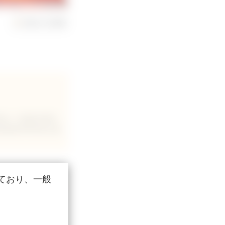
お気に入り動画
究科にて獣医学専攻
床放射線学研究室を経
ており、一般
す。患者は間欠的
認められ、肩関節
われております