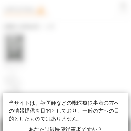
LOGIN
[腫瘍] 検索結果：1 件
消化器
2025/07/01
公開
猫の希少・
注目例に学
ぶ！診断と
治療の最前
線〜肝内胆
当サイトは、獣医師などの獣医療従事者の方へ
管癌と
DCHBV〜
の情報提供を目的としており、一般の方への目
的としたものではありません。
あなたは獣医療従事者ですか？
ホーム
検索
会員登録
その他