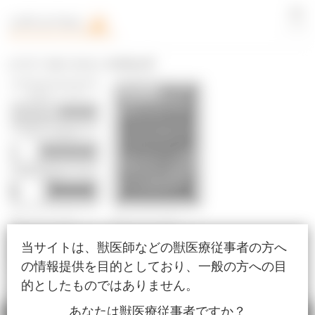
LOGIN
[#石川 雄大先生] 検索結果
超音波検査
超音波検査
2023/01/15公開
2022/12/15公開
小腸の超音波検査〜小
小腸の超音波検査〜そ
当サイトは、獣医師などの獣医療従事者の方へ
腸の3つのパターン分
の②：筋層びまん性肥
類のおさらい〜
厚パターン〜
の情報提供を目的としており、一般の方への目
的としたものではありません。
あなたは獣医療従事者ですか？