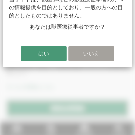
の情報提供を目的としており、一般の方への目
的としたものではありません。
パスワードをお忘れですか？
あなたは獣医療従事者ですか？
会員以外の方
月額 3,000円（税込） / 動画見放題（プレミアム動画は
除きます）
サービス詳細はこちら
ホーム
検索
会員登録
その他